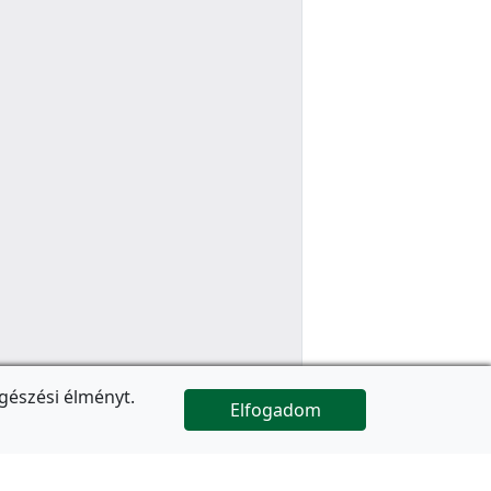
gészési élményt.
Elfogadom

Az oldal folytatódik