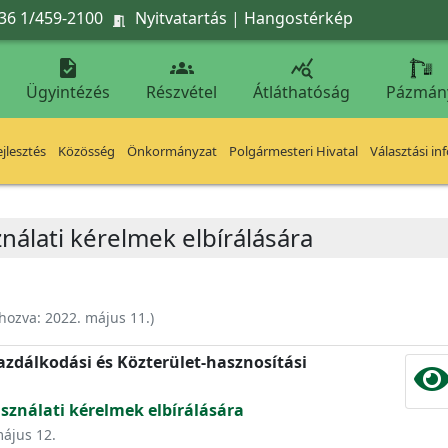
36 1/459-2100
Nyitvatartás
|
Hangostérkép




Ügyintézés
Részvétel
Átláthatóság
Pázmán
jlesztés
Közösség
Önkormányzat
Polgármesteri Hivatal
Választási in
ználati kérelmek elbírálására
ehozva:
2022. május 11.
)
zdálkodási és Közterület-hasznosítási
asználati kérelmek elbírálására
május 12.