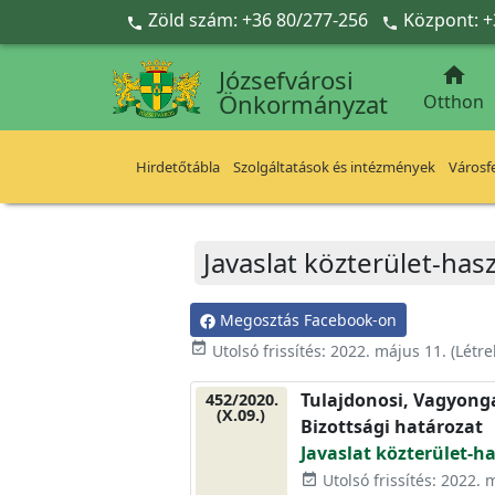
Ugrás a fő tartalomra
Zöld szám: +36 80/277-256
Központ: +



Józsefvárosi
Önkormányzat
Otthon
Hirdetőtábla
Szolgáltatások és intézmények
Városfe
Javaslat közterület-has
Megosztás Facebook-on
event_available
Utolsó frissítés:
2022. május 11.
(Létr
Tulajdonosi, Vagyonga
452/2020.
(X.09.)
Bizottsági határozat
Javaslat közterület-h
Utolsó frissítés: 2022. 
event_available