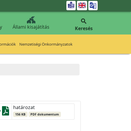


y
Állami kisajátítás
Keresés
formációk
Nemzetiségi Önkormányzatok
határozat
156 KB
PDF dokumentum