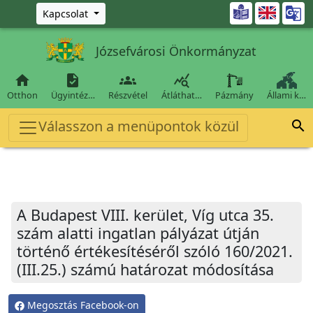
Ugrás a fő tartalomra

Kapcsolat
Józsefvárosi Önkormányzat




Otthon
Ügyintéz…
Részvétel
Átláthat…
Pázmány
Állami k…
Válasszon a menüpontok közül

A Budapest VIII. kerület, Víg utca 35.
szám alatti ingatlan pályázat útján
történő értékesítéséről szóló 160/2021.
(III.25.) számú határozat módosítása
Megosztás Facebook-on