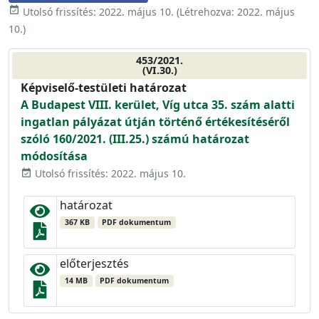
event_available
Utolsó frissítés:
2022. május 10.
(Létrehozva:
2022. május
10.
)
453/2021.
(VI.30.)
Képviselő-testületi határozat
A Budapest VIII. kerület, Víg utca 35. szám alatti
ingatlan pályázat útján történő értékesítéséről
szóló 160/2021. (III.25.) számú határozat
módosítása
Utolsó frissítés: 2022. május 10.
event_available
határozat
367 KB
PDF dokumentum
előterjesztés
14 MB
PDF dokumentum