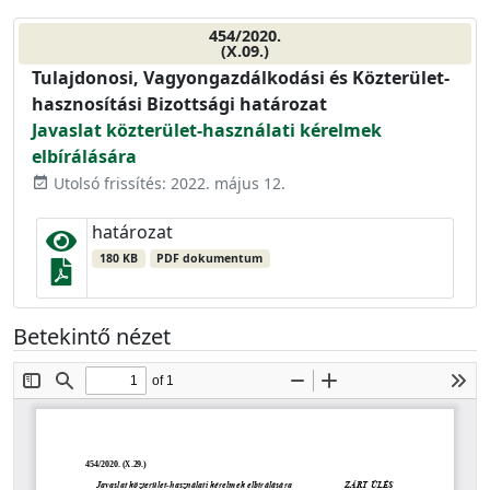
454/2020.
(X.09.)
Tulajdonosi, Vagyongazdálkodási és Közterület-
hasznosítási Bizottsági határozat
Javaslat közterület-használati kérelmek
elbírálására
Utolsó frissítés: 2022. május 12.
event_available
határozat
180 KB
PDF dokumentum
Betekintő nézet