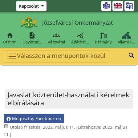
Ugrás a fő tartalomra

Kapcsolat
Józsefvárosi Önkormányzat




Otthon
Ügyintéz…
Részvétel
Átláthat…
Pázmány
Állami k…
Válasszon a menüpontok közül

Javaslat közterület-használati kérelmek
elbírálására
Megosztás Facebook-on
event_available
Utolsó frissítés:
2022. május 11.
(Létrehozva:
2022. május
11.
)