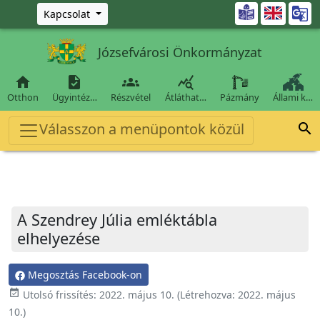
Ugrás a fő tartalomra

Kapcsolat
Józsefvárosi Önkormányzat




Otthon
Ügyintéz…
Részvétel
Átláthat…
Pázmány
Állami k…
Válasszon a menüpontok közül

A Szendrey Júlia emléktábla
elhelyezése
Megosztás Facebook-on
event_available
Utolsó frissítés:
2022. május 10.
(Létrehozva:
2022. május
10.
)