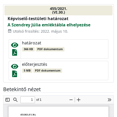
455/2021.
(VI.30.)
Képviselő-testületi határozat
A Szendrey Júlia emléktábla elhelyezése
Utolsó frissítés: 2022. május 10.
event_available
határozat
366 KB
PDF dokumentum
előterjesztés
5 MB
PDF dokumentum
Betekintő nézet