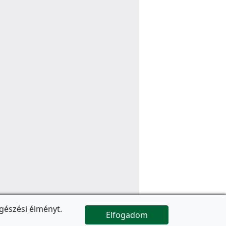
gészési élményt.
Elfogadom

Az oldal folytatódik