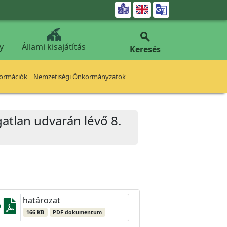


y
Állami kisajátítás
Keresés
formációk
Nemzetiségi Önkormányzatok
ngatlan udvarán lévő 8.
határozat
166 KB
PDF dokumentum