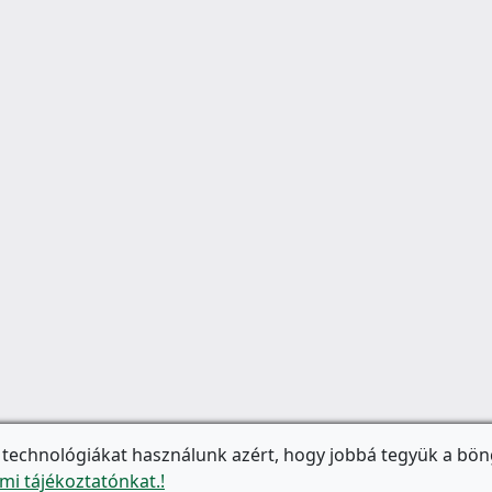
 technológiákat használunk azért, hogy jobbá tegyük a bön
mi tájékoztatónkat.!