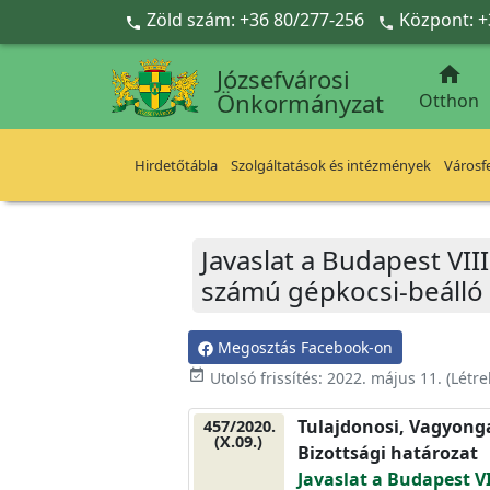
Ugrás a fő tartalomra
Zöld szám: +36 80/277-256
Központ: +



Józsefvárosi
Önkormányzat
Otthon
Hirdetőtábla
Szolgáltatások és intézmények
Városfe
Javaslat a Budapest VIII
számú gépkocsi-beálló
Megosztás Facebook-on
event_available
Utolsó frissítés:
2022. május 11.
(Létr
Tulajdonosi, Vagyonga
457/2020.
(X.09.)
Bizottsági határozat
Javaslat a Budapest VI