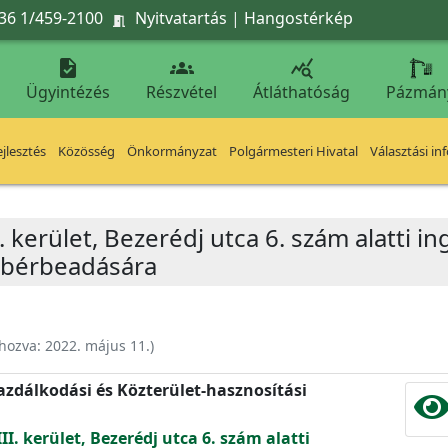
36 1/459-2100
Nyitvatartás
|
Hangostérkép




Ügyintézés
Részvétel
Átláthatóság
Pázmán
jlesztés
Közösség
Önkormányzat
Polgármesteri Hivatal
Választási in
. kerület, Bezerédj utca 6. szám alatti i
 bérbeadására
ehozva:
2022. május 11.
)
zdálkodási és Közterület-hasznosítási
II. kerület, Bezerédj utca 6. szám alatti