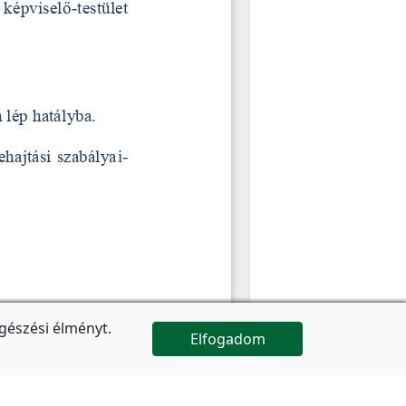
gészési élményt.
Elfogadom

Az oldal folytatódik