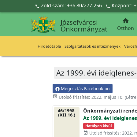
Ugrás a fő tartalomra
Zöld szám: +36 80/277-256
Központ: +



Józsefvárosi
Önkormányzat
Otthon
Hirdetőtábla
Szolgáltatások és intézmények
Városfe
Az 1999. évi ideiglene
Megosztás Facebook-on
event_available
Utolsó frissítés:
2022. május 10.
(Létr
Önkormányzati rende
46/1998.
(XII.16.)
Az 1999. évi ideiglen
Hatályon kívül
Utolsó frissítés: 2022. 
event_available