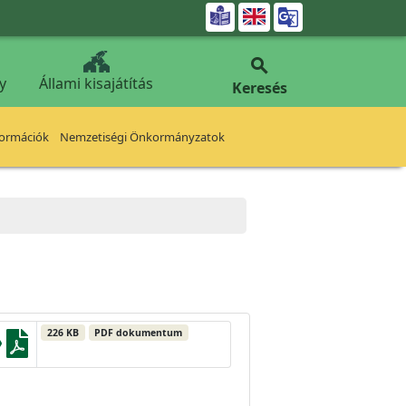


y
Állami kisajátítás
Keresés
formációk
Nemzetiségi Önkormányzatok
226 KB
PDF dokumentum