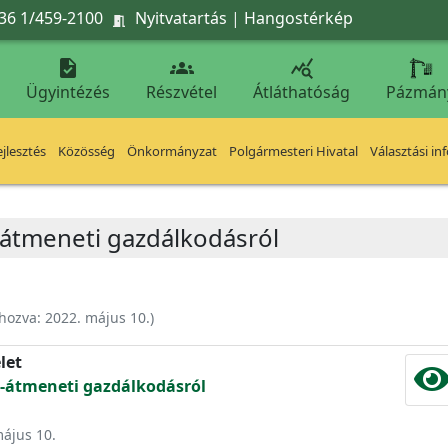
36 1/459-2100
Nyitvatartás
|
Hangostérkép




Ügyintézés
Részvétel
Átláthatóság
Pázmán
jlesztés
Közösség
Önkormányzat
Polgármesteri Hivatal
Választási in
s-átmeneti gazdálkodásról
ehozva:
2022. május 10.
)
let
es-átmeneti gazdálkodásról
május 10.