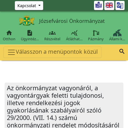
Ugrás a fő tartalomra

Kapcsolat
Józsefvárosi Önkormányzat




Otthon
Ügyintéz…
Részvétel
Átláthat…
Pázmány
Állami k…
Válasszon a menüpontok közül

Az önkormányzat vagyonáról, a
vagyontárgyak feletti tulajdonosi,
illetve rendelkezési jogok
gyakorlásának szabályairól szóló
29/2000. (VII. 14.) számú
önkormányzati rendelet módosításáról