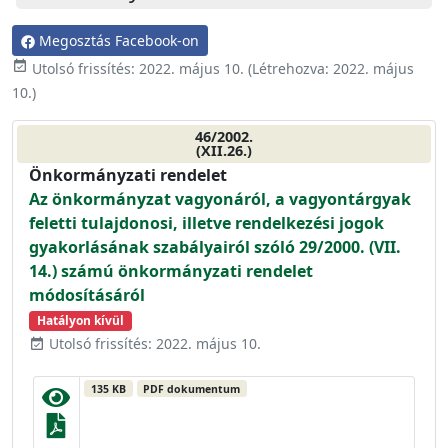
Megosztás Facebook-on
event_available
Utolsó frissítés:
2022. május 10.
(Létrehozva:
2022. május
10.
)
46/2002.
(XII.26.)
Önkormányzati rendelet
Az önkormányzat vagyonáról, a vagyontárgyak
feletti tulajdonosi, illetve rendelkezési jogok
gyakorlásának szabályairól szóló 29/2000. (VII.
14.) számú önkormányzati rendelet
módosításáról
Hatályon kívül
Utolsó frissítés: 2022. május 10.
event_available
135 KB
PDF dokumentum