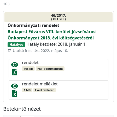
10.
)
46/2017.
(XII.20.)
Önkormányzati rendelet
Budapest Főváros VIII. kerület Józsefvárosi
Önkormányzat 2018. évi költségvetéséről
Hatály kezdete: 2018. január 1.
Hatályos
Utolsó frissítés: 2022. május 10.
event_available
rendelet
168 KB
PDF dokumentum
rendelet melléklet
1 MB
Excel táblázat
Betekintő nézet