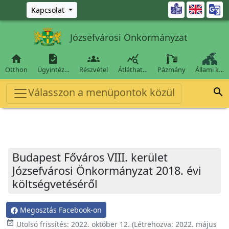
Ugrás a fő tartalomra

Kapcsolat
Józsefvárosi Önkormányzat




Otthon
Ügyintéz…
Részvétel
Átláthat…
Pázmány
Állami k…
Válasszon a menüpontok közül

Budapest Főváros VIII. kerület
Józsefvárosi Önkormányzat 2018. évi
költségvetéséről
Megosztás Facebook-on
event_available
Utolsó frissítés:
2022. október 12.
(Létrehozva:
2022. május