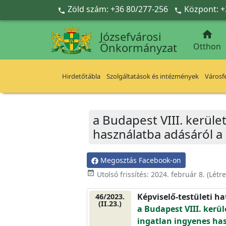
Ugrás a fő tartalomra
Zöld szám: +36 80/277-256
Központ: +



Józsefvárosi
Önkormányzat
Otthon
Hirdetőtábla
Szolgáltatások és intézmények
Városfe
a Budapest VIII. kerület
használatba adásáról a
Megosztás Facebook-on
event_available
Utolsó frissítés:
2024. február 8.
(Létr
Képviselő-testületi h
46/2023.
(II.23.)
a Budapest VIII. kerüle
ingatlan ingyenes has