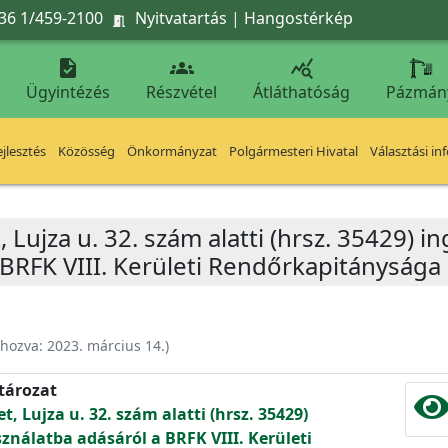
36 1/459-2100
Nyitvatartás
|
Hangostérkép




Ügyintézés
Részvétel
Átláthatóság
Pázmán
jlesztés
Közösség
Önkormányzat
Polgármesteri Hivatal
Választási in
, Lujza u. 32. szám alatti (hrsz. 35429) 
 BRFK VIII. Kerületi Rendőrkapitánysága
ehozva:
2023. március 14.
)
atározat
t, Lujza u. 32. szám alatti (hrsz. 35429)
ználatba adásáról a BRFK VIII. Kerületi