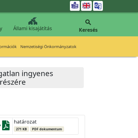


y
Állami kisajátítás
Keresés
formációk
Nemzetiségi Önkormányzatok
ingatlan ingyenes
 részére
határozat
271 KB
PDF dokumentum