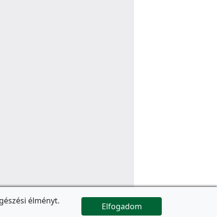
gészési élményt.
Elfogadom

Az oldal folytatódik