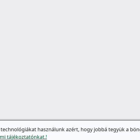
 technológiákat használunk azért, hogy jobbá tegyük a bön
mi tájékoztatónkat.!