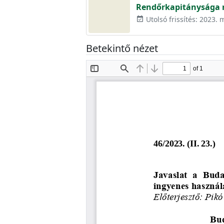
Rendőrkapitánysága r
Utolsó frissítés: 2023. 
event_available
Betekintő nézet