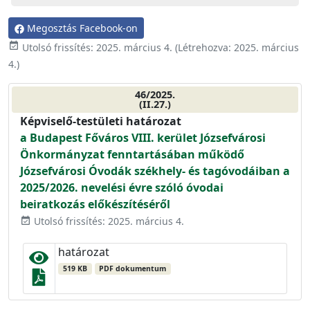
Megosztás Facebook-on
event_available
Utolsó frissítés:
2025. március 4.
(Létrehozva:
2025. március
4.
)
46/2025.
(II.27.)
Képviselő-testületi határozat
a Budapest Főváros VIII. kerület Józsefvárosi
Önkormányzat fenntartásában működő
Józsefvárosi Óvodák székhely- és tagóvodáiban a
2025/2026. nevelési évre szóló óvodai
beiratkozás előkészítéséről
Utolsó frissítés: 2025. március 4.
event_available
határozat
519 KB
PDF dokumentum