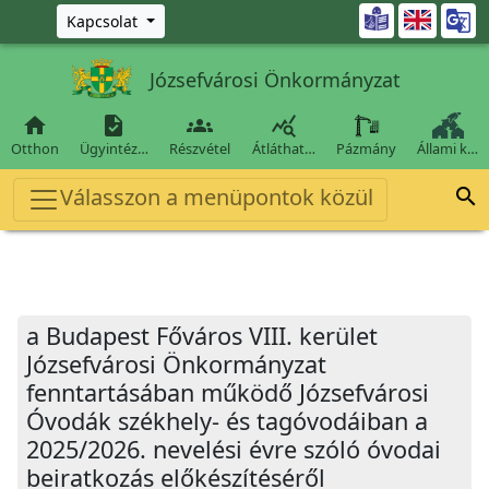
Ugrás a fő tartalomra

Kapcsolat
Józsefvárosi Önkormányzat




Otthon
Ügyintéz…
Részvétel
Átláthat…
Pázmány
Állami k…
Válasszon a menüpontok közül

a Budapest Főváros VIII. kerület
Józsefvárosi Önkormányzat
fenntartásában működő Józsefvárosi
Óvodák székhely- és tagóvodáiban a
2025/2026. nevelési évre szóló óvodai
beiratkozás előkészítéséről