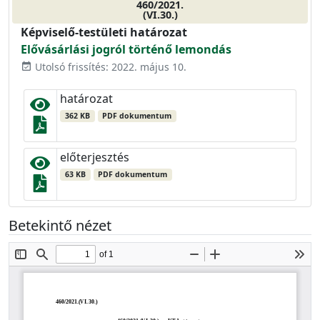
460/2021.
(VI.30.)
Képviselő-testületi határozat
Elővásárlási jogról történő lemondás
Utolsó frissítés: 2022. május 10.
event_available
határozat
362 KB
PDF dokumentum
előterjesztés
63 KB
PDF dokumentum
Betekintő nézet