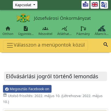
Ugrás a fő tartalomra

Kapcsolat
Józsefvárosi Önkormányzat




Otthon
Ügyintéz…
Részvétel
Átláthat…
Pázmány
Állami k…
Válasszon a menüpontok közül

Elővásárlási jogról történő lemondás
Megosztás Facebook-on
event_available
Utolsó frissítés:
2022. május 10.
(Létrehozva:
2022. május
10.
)