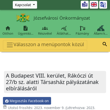
Ugrás a fő tartalomra

Kapcsolat
Józsefvárosi Önkormányzat




Otthon
Ügyintéz…
Részvétel
Átláthat…
Pázmány
Állami k…
Válasszon a menüpontok közül

A Budapest VIII. kerület, Rákóczi út
27/b sz. alatti Társasház pályázatának
elbírálásáról
Megosztás Facebook-on
event_available
Utolsó frissítés:
2023. november 9.
(Létrehozva:
2023.