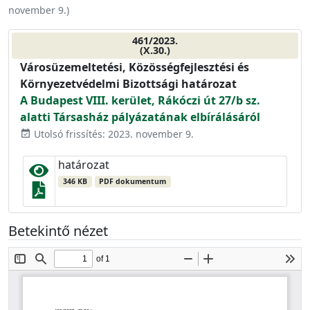
november 9.
)
461/2023.
(X.30.)
Városüzemeltetési, Közösségfejlesztési és
Környezetvédelmi Bizottsági határozat
A Budapest VIII. kerület, Rákóczi út 27/b sz.
alatti Társasház pályázatának elbírálásáról
Utolsó frissítés: 2023. november 9.
event_available
határozat
346 KB
PDF dokumentum
Betekintő nézet