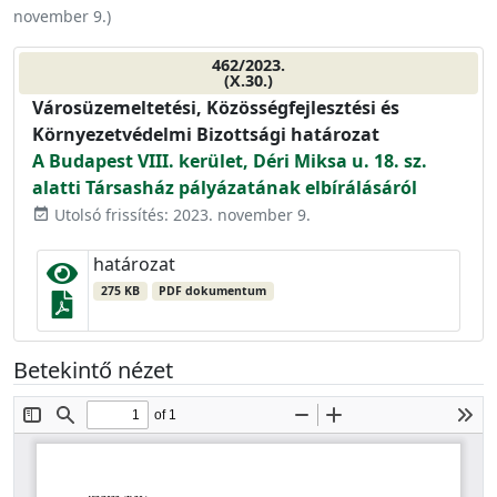
november 9.
)
462/2023.
(X.30.)
Városüzemeltetési, Közösségfejlesztési és
Környezetvédelmi Bizottsági határozat
A Budapest VIII. kerület, Déri Miksa u. 18. sz.
alatti Társasház pályázatának elbírálásáról
Utolsó frissítés: 2023. november 9.
event_available
határozat
275 KB
PDF dokumentum
Betekintő nézet