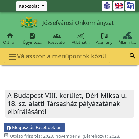
Ugrás a fő tartalomra

Kapcsolat
Józsefvárosi Önkormányzat




Otthon
Ügyintéz…
Részvétel
Átláthat…
Pázmány
Állami k…
Válasszon a menüpontok közül

A Budapest VIII. kerület, Déri Miksa u.
18. sz. alatti Társasház pályázatának
elbírálásáról
Megosztás Facebook-on
event_available
Utolsó frissítés:
2023. november 9.
(Létrehozva:
2023.