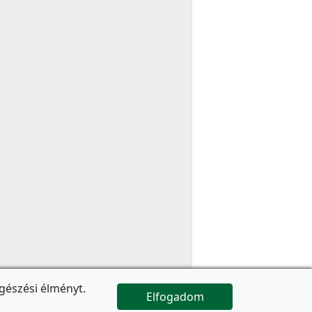
gészési élményt.
Elfogadom

Az oldal folytatódik