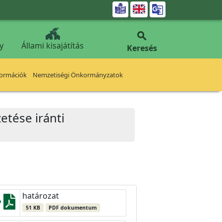


y
Állami kisajátítás
Keresés
formációk
Nemzetiségi Önkormányzatok
etése iránti
határozat
51 KB
PDF dokumentum