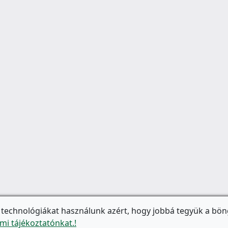
 technológiákat használunk azért, hogy jobbá tegyük a bön
mi tájékoztatónkat.!