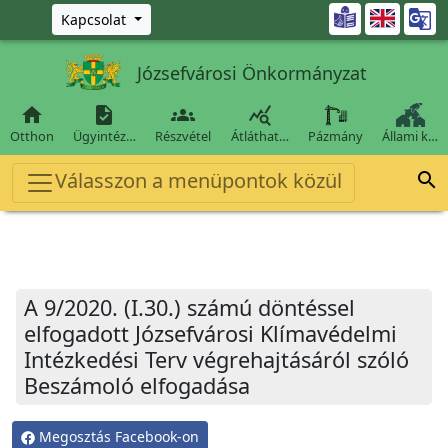
Ugrás a fő tartalomra

Kapcsolat
Józsefvárosi Önkormányzat




Otthon
Ügyintéz…
Részvétel
Átláthat…
Pázmány
Állami k…
Válasszon a menüpontok közül

A 9/2020. (I.30.) számú döntéssel
elfogadott Józsefvárosi Klímavédelmi
Intézkedési Terv végrehajtásáról szóló
Beszámoló elfogadása
Megosztás Facebook-on