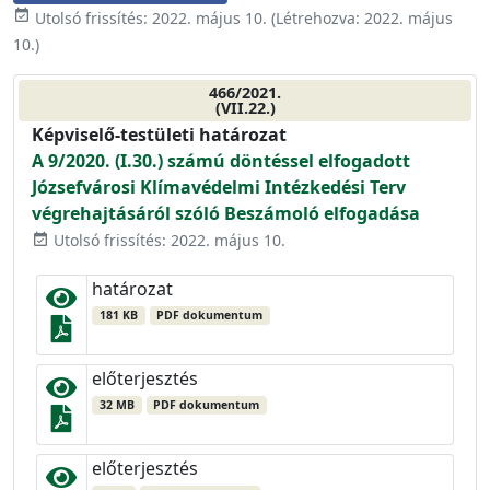
event_available
Utolsó frissítés:
2022. május 10.
(Létrehozva:
2022. május
10.
)
466/2021.
(VII.22.)
Képviselő-testületi határozat
A 9/2020. (I.30.) számú döntéssel elfogadott
Józsefvárosi Klímavédelmi Intézkedési Terv
végrehajtásáról szóló Beszámoló elfogadása
Utolsó frissítés: 2022. május 10.
event_available
határozat
181 KB
PDF dokumentum
előterjesztés
32 MB
PDF dokumentum
előterjesztés