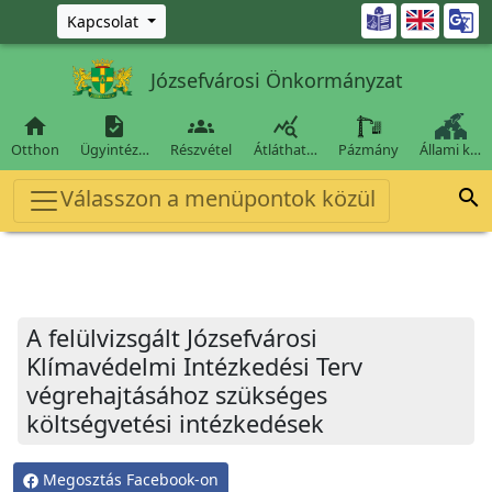
Ugrás a fő tartalomra

Kapcsolat
Józsefvárosi Önkormányzat




Otthon
Ügyintéz…
Részvétel
Átláthat…
Pázmány
Állami k…
Válasszon a menüpontok közül

A felülvizsgált Józsefvárosi
Klímavédelmi Intézkedési Terv
végrehajtásához szükséges
költségvetési intézkedések
Megosztás Facebook-on