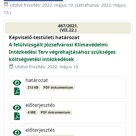
event_available
Utolsó frissítés:
2022. május 10.
(Létrehozva:
2022. május
10.
)
467/2021.
(VII.22.)
Képviselő-testületi határozat
A felülvizsgált Józsefvárosi Klímavédelmi
Intézkedési Terv végrehajtásához szükséges
költségvetési intézkedések
Utolsó frissítés: 2022. május 10.
event_available
határozat
213 KB
PDF dokumentum
előterjesztés
4 MB
PDF dokumentum
előterjesztés