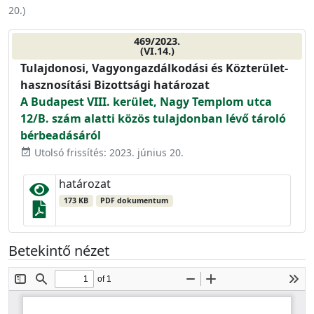
20.
)
469/2023.
(VI.14.)
Tulajdonosi, Vagyongazdálkodási és Közterület-
hasznosítási Bizottsági határozat
A Budapest VIII. kerület, Nagy Templom utca
12/B. szám alatti közös tulajdonban lévő tároló
bérbeadásáról
Utolsó frissítés: 2023. június 20.
event_available
határozat
173 KB
PDF dokumentum
Betekintő nézet