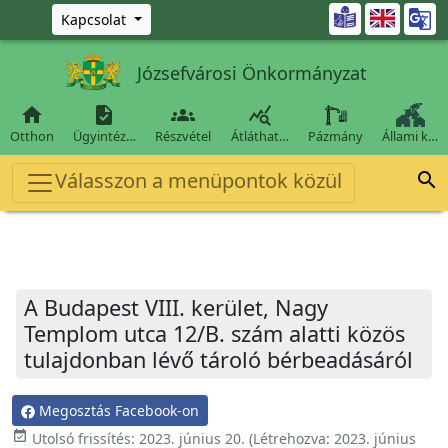
Ugrás a fő tartalomra

Kapcsolat
Józsefvárosi Önkormányzat




Otthon
Ügyintéz…
Részvétel
Átláthat…
Pázmány
Állami k…
Válasszon a menüpontok közül

A Budapest VIII. kerület, Nagy
Templom utca 12/B. szám alatti közös
tulajdonban lévő tároló bérbeadásáról
Megosztás Facebook-on
event_available
Utolsó frissítés:
2023. június 20.
(Létrehozva:
2023. június