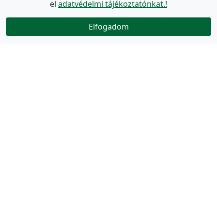
el
adatvédelmi tájékoztatónkat.!
Elfogadom
