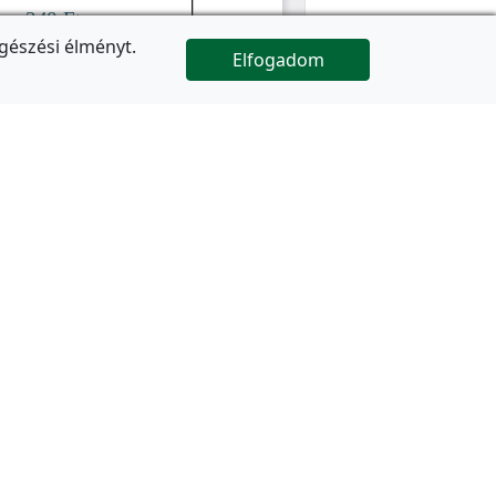
gészési élményt.
Elfogadom

Az oldal folytatódik