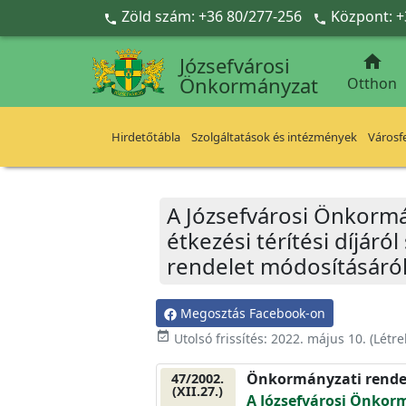
Ugrás a fő tartalomra
Zöld szám: +36 80/277-256
Központ: +



Józsefvárosi
Önkormányzat
Otthon
Hirdetőtábla
Szolgáltatások és intézmények
Városfe
A Józsefvárosi Önkormán
étkezési térítési díjáró
rendelet módosításáró
Megosztás Facebook-on
event_available
Utolsó frissítés:
2022. május 10.
(Létr
Önkormányzati rende
47/2002.
(XII.27.)
A Józsefvárosi Önkor