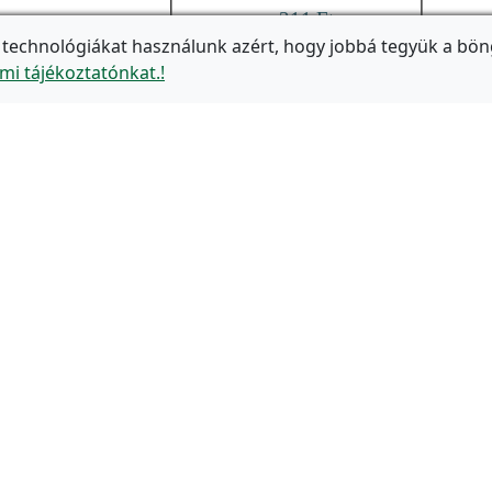
 technológiákat használunk azért, hogy jobbá tegyük a bön
mi tájékoztatónkat.!