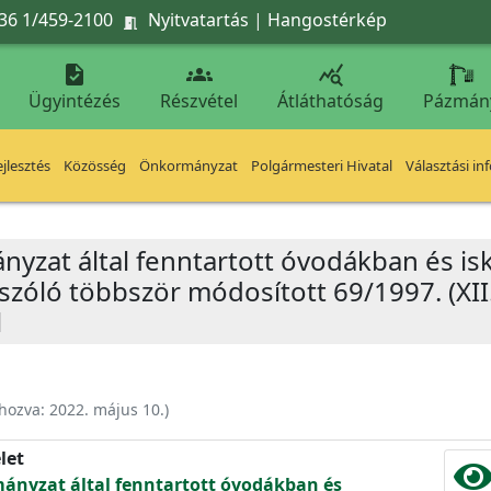
36 1/459-2100
Nyitvatartás
|
Hangostérkép




Ügyintézés
Részvétel
Átláthatóság
Pázmán
jlesztés
Közösség
Önkormányzat
Polgármesteri Hivatal
Választási in
yzat által fenntartott óvodákban és isk
l szóló többször módosított 69/1997. (XII
l
ehozva:
2022. május 10.
)
let
mányzat által fenntartott óvodákban és