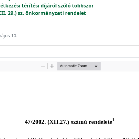
étkezési térítési díjáról szóló többször
II. 29.) sz. önkormányzati rendelet
május 10.