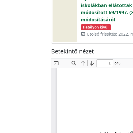
iskolákban ellátottak 
módosított 69/1997. (X
módosításáról
Hatályon kívül
Utolsó frissítés: 2022. 
event_available
Betekintő nézet