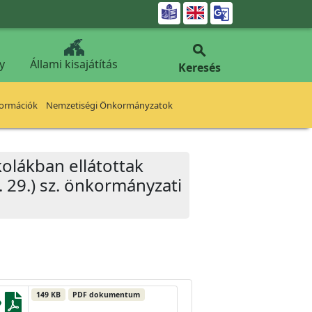


y
Állami kisajátítás
Keresés
formációk
Nemzetiségi Önkormányzatok
olákban ellátottak
. 29.) sz. önkormányzati
149 KB
PDF dokumentum