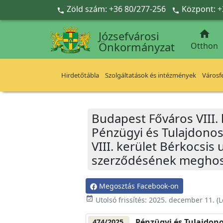
Ugrás a fő tartalomra
Zöld szám: +36 80/277-256
Központ: +



Józsefvárosi
Önkormányzat
Otthon
Hirdetőtábla
Szolgáltatások és intézmények
Városfe
Budapest Főváros VIII.
Pénzügyi és Tulajdonosi
VIII. kerület Bérkocsis 
szerződésének meghos
Megosztás Facebook-on
event_available
Utolsó frissítés:
2025. december 11.
(L
Pénzügyi és Tulajdono
474/2025.