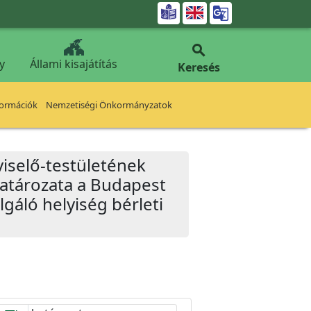


y
Állami kisajátítás
Keresés
formációk
Nemzetiségi Önkormányzatok
iselő-testületének
határozata a Budapest
lgáló helyiség bérleti