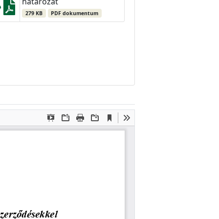
határozat
279 KB
PDF dokumentum