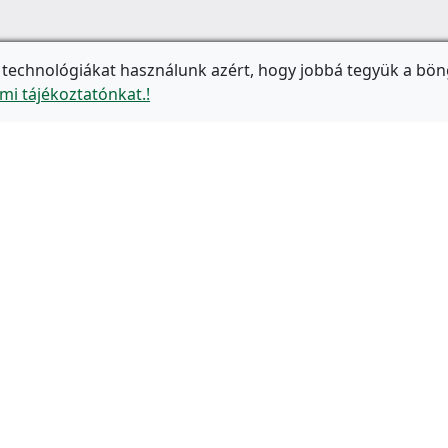
 technológiákat használunk azért, hogy jobbá tegyük a bön
mi tájékoztatónkat.!