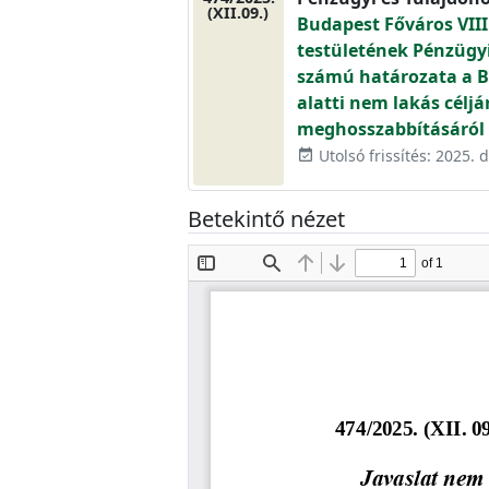
(XII.09.)
Budapest Főváros VIII
testületének Pénzügyi 
számú határozata a Bu
alatti nem lakás céljá
meghosszabbításáról
Utolsó frissítés: 2025.
event_available
Betekintő nézet