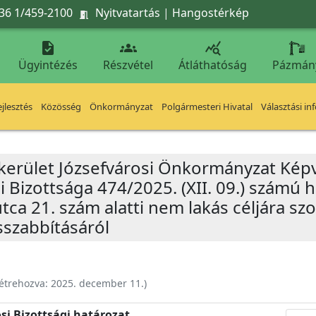
36 1/459-2100
Nyitvatartás
|
Hangostérkép




Ügyintézés
Részvétel
Átláthatóság
Pázmán
jlesztés
Közösség
Önkormányzat
Polgármesteri Hivatal
Választási in
 kerület Józsefvárosi Önkormányzat Képv
 Bizottsága 474/2025. (XII. 09.) számú 
utca 21. szám alatti nem lakás céljára szo
szabbításáról
étrehozva:
2025. december 11.
)
si Bizottsági határozat