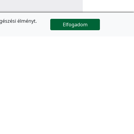
gészési élményt.
Elfogadom

Az oldal folytatódik