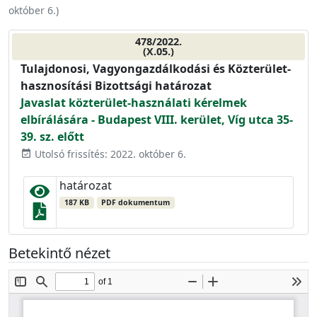
október 6.
)
478/2022.
(X.05.)
Tulajdonosi, Vagyongazdálkodási és Közterület-
hasznosítási Bizottsági határozat
Javaslat közterület-használati kérelmek
elbírálására - Budapest VIII. kerület, Víg utca 35-
39. sz. előtt
Utolsó frissítés: 2022. október 6.
event_available
határozat
187 KB
PDF dokumentum
Betekintő nézet