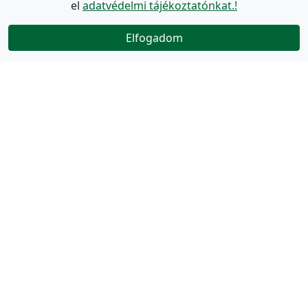
el
adatvédelmi tájékoztatónkat.!
Elfogadom
