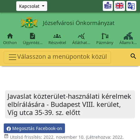
Ugrás a fő tartalomra

Kapcsolat
Józsefvárosi Önkormányzat




Otthon
Ügyintéz…
Részvétel
Átláthat…
Pázmány
Állami k…
Válasszon a menüpontok közül

Javaslat közterület-használati kérelmek
elbírálására - Budapest VIII. kerület,
Víg utca 35-39. sz. előtt
Megosztás Facebook-on
event_available
Utolsó frissítés:
2022. november 10.
(Létrehozva:
2022.