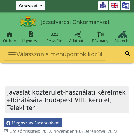
Ugrás a fő tartalomra

Kapcsolat
Józsefvárosi Önkormányzat




Otthon
Ügyintéz…
Részvétel
Átláthat…
Pázmány
Állami k…
Válasszon a menüpontok közül

Javaslat közterület-használati kérelmek
elbírálására Budapest VIII. kerület,
Teleki tér
Megosztás Facebook-on
event_available
Utolsó frissítés:
2022. november 10.
(Létrehozva:
2022.