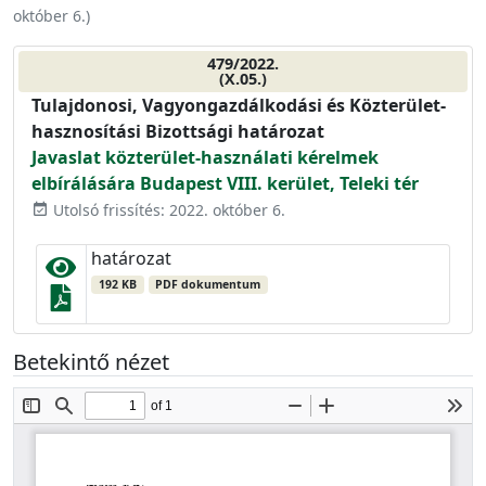
október 6.
)
479/2022.
(X.05.)
Tulajdonosi, Vagyongazdálkodási és Közterület-
hasznosítási Bizottsági határozat
Javaslat közterület-használati kérelmek
elbírálására Budapest VIII. kerület, Teleki tér
Utolsó frissítés: 2022. október 6.
event_available
határozat
192 KB
PDF dokumentum
Betekintő nézet