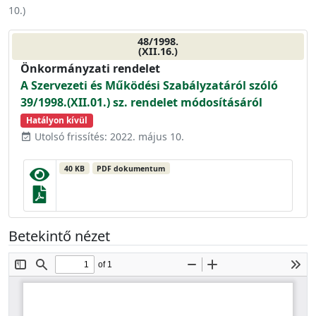
10.
)
48/1998.
(XII.16.)
Önkormányzati rendelet
A Szervezeti és Működési Szabályzatáról szóló
39/1998.(XII.01.) sz. rendelet módosításáról
Hatályon kívül
Utolsó frissítés: 2022. május 10.
event_available
40 KB
PDF dokumentum
Betekintő nézet