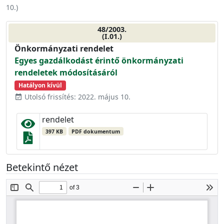
10.
)
48/2003.
(I.01.)
Önkormányzati rendelet
Egyes gazdálkodást érintő önkormányzati
rendeletek módosításáról
Hatályon kívül
Utolsó frissítés: 2022. május 10.
event_available
rendelet
397 KB
PDF dokumentum
Betekintő nézet