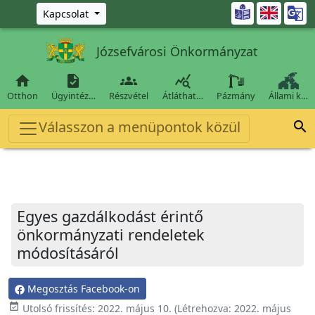
Ugrás a fő tartalomra

Kapcsolat
Józsefvárosi Önkormányzat




Otthon
Ügyintéz…
Részvétel
Átláthat…
Pázmány
Állami k…
Válasszon a menüpontok közül

Egyes gazdálkodást érintő
önkormányzati rendeletek
módosításáról
Megosztás Facebook-on
event_available
Utolsó frissítés:
2022. május 10.
(Létrehozva:
2022. május