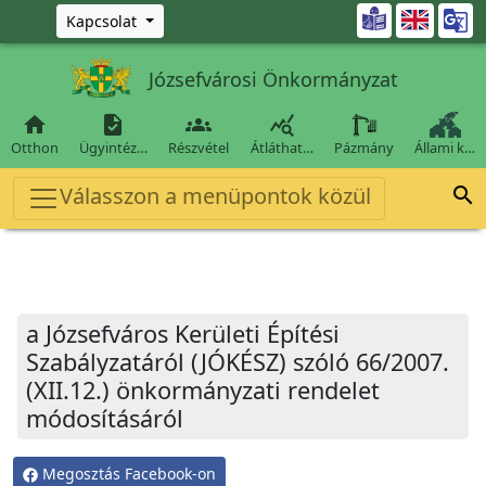
Ugrás a fő tartalomra

Kapcsolat
Józsefvárosi Önkormányzat




Otthon
Ügyintéz…
Részvétel
Átláthat…
Pázmány
Állami k…
Válasszon a menüpontok közül

a Józsefváros Kerületi Építési
Szabályzatáról (JÓKÉSZ) szóló 66/2007.
(XII.12.) önkormányzati rendelet
módosításáról
Megosztás Facebook-on