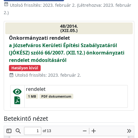
event_available
Utolsó frissítés:
2023. február 2.
(Létrehozva:
2023. február
2.
)
48/2014.
(XII.05.)
Önkormányzati rendelet
a Józsefváros Kerületi Építési Szabályzatáról
(JÓKÉSZ) szóló 66/2007. (XII.12.) önkormányzati
rendelet módosításáról
Hatályon kívül
Utolsó frissítés: 2023. február 2.
event_available
rendelet
1 MB
PDF dokumentum
Betekintő nézet