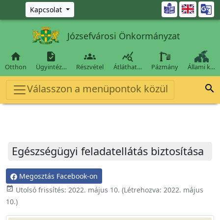
Ugrás a fő tartalomra

Kapcsolat
Józsefvárosi Önkormányzat




Otthon
Ügyintéz…
Részvétel
Átláthat…
Pázmány
Állami k…
Válasszon a menüpontok közül

Egészségügyi feladatellátás biztosítása
Megosztás Facebook-on
event_available
Utolsó frissítés:
2022. május 10.
(Létrehozva:
2022. május
10.
)