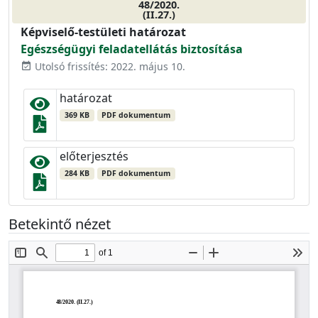
48/2020.
(II.27.)
Képviselő-testületi határozat
Egészségügyi feladatellátás biztosítása
Utolsó frissítés: 2022. május 10.
event_available
határozat
369 KB
PDF dokumentum
előterjesztés
284 KB
PDF dokumentum
Betekintő nézet