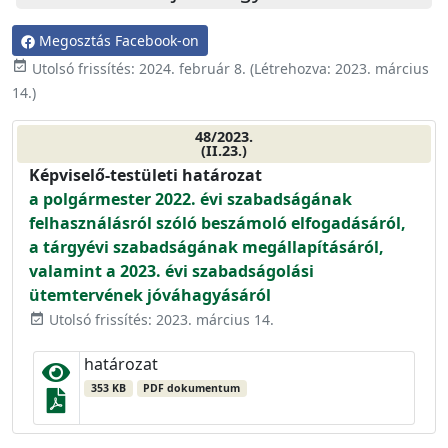
Megosztás Facebook-on
event_available
Utolsó frissítés:
2024. február 8.
(Létrehozva:
2023. március
14.
)
48/2023.
(II.23.)
Képviselő-testületi határozat
a polgármester 2022. évi szabadságának
felhasználásról szóló beszámoló elfogadásáról,
a tárgyévi szabadságának megállapításáról,
valamint a 2023. évi szabadságolási
ütemtervének jóváhagyásáról
Utolsó frissítés: 2023. március 14.
event_available
határozat
353 KB
PDF dokumentum