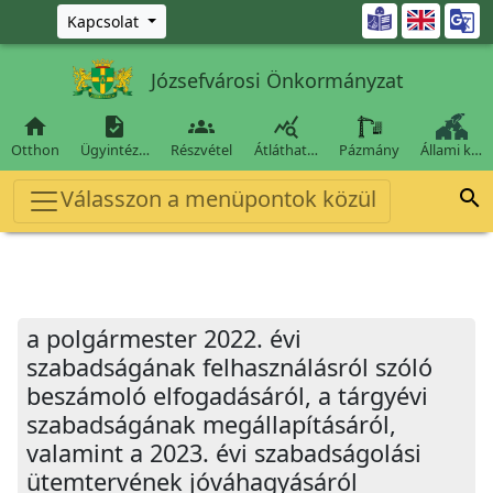
Ugrás a fő tartalomra

Kapcsolat
Józsefvárosi Önkormányzat




Otthon
Ügyintéz…
Részvétel
Átláthat…
Pázmány
Állami k…
Válasszon a menüpontok közül

a polgármester 2022. évi
szabadságának felhasználásról szóló
beszámoló elfogadásáról, a tárgyévi
szabadságának megállapításáról,
valamint a 2023. évi szabadságolási
ütemtervének jóváhagyásáról