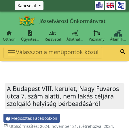
Ugrás a fő tartalomra

Kapcsolat
Józsefvárosi Önkormányzat




Otthon
Ügyintéz…
Részvétel
Átláthat…
Pázmány
Állami k…
Válasszon a menüpontok közül

A Budapest VIII. kerület, Nagy Fuvaros
utca 7. szám alatti, nem lakás céljára
szolgáló helyiség bérbeadásáról
Megosztás Facebook-on
event_available
Utolsó frissítés:
2024. november 21.
(Létrehozva:
2024.