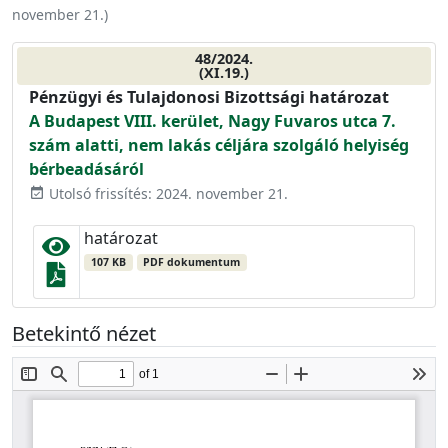
november 21.
)
48/2024.
(XI.19.)
Pénzügyi és Tulajdonosi Bizottsági határozat
A Budapest VIII. kerület, Nagy Fuvaros utca 7.
szám alatti, nem lakás céljára szolgáló helyiség
bérbeadásáról
Utolsó frissítés: 2024. november 21.
event_available
határozat
107 KB
PDF dokumentum
Betekintő nézet