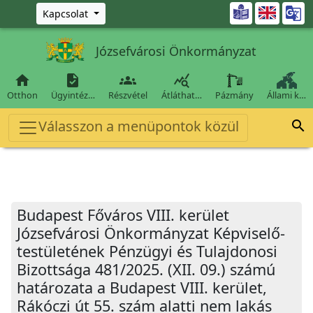
Ugrás a fő tartalomra

Kapcsolat
Józsefvárosi Önkormányzat




Otthon
Ügyintéz…
Részvétel
Átláthat…
Pázmány
Állami k…
Válasszon a menüpontok közül

Budapest Főváros VIII. kerület
Józsefvárosi Önkormányzat Képviselő-
testületének Pénzügyi és Tulajdonosi
Bizottsága 481/2025. (XII. 09.) számú
határozata a Budapest VIII. kerület,
Rákóczi út 55. szám alatti nem lakás