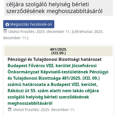
céljára szolgáló helyiség bérleti
szerződésének meghosszabbításáról
Megosztás Facebook-on
event_available
Utolsó frissítés:
2025. december 11.
(Létrehozva:
2025.
december 11.
)
481/2025.
(XII.09.)
Pénzügyi és Tulajdonosi Bizottsági határozat
Budapest Főváros VIII. kerület Józsefvárosi
Önkormányzat Képviselő-testületének Pénzügyi
és Tulajdonosi Bizottsága 481/2025. (XII. 09.)
számú határozata a Budapest VIII. kerület,
Rákóczi út 55. szám alatti nem lakás céljára
szolgáló helyiség bérleti szerződésének
meghosszabbításáról
Utolsó frissítés: 2025. december 11.
event_available