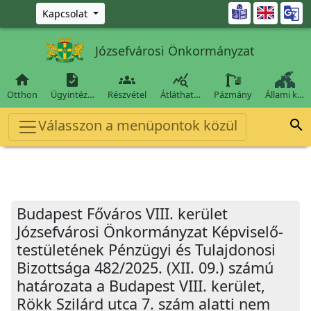
Ugrás a fő tartalomra

Kapcsolat
Józsefvárosi Önkormányzat




Otthon
Ügyintéz…
Részvétel
Átláthat…
Pázmány
Állami k…
Válasszon a menüpontok közül

Budapest Főváros VIII. kerület
Józsefvárosi Önkormányzat Képviselő-
testületének Pénzügyi és Tulajdonosi
Bizottsága 482/2025. (XII. 09.) számú
határozata a Budapest VIII. kerület,
Rökk Szilárd utca 7. szám alatti nem