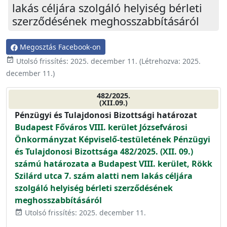
lakás céljára szolgáló helyiség bérleti
szerződésének meghosszabbításáról
Megosztás Facebook-on
event_available
Utolsó frissítés:
2025. december 11.
(Létrehozva:
2025.
december 11.
)
482/2025.
(XII.09.)
Pénzügyi és Tulajdonosi Bizottsági határozat
Budapest Főváros VIII. kerület Józsefvárosi
Önkormányzat Képviselő-testületének Pénzügyi
és Tulajdonosi Bizottsága 482/2025. (XII. 09.)
számú határozata a Budapest VIII. kerület, Rökk
Szilárd utca 7. szám alatti nem lakás céljára
szolgáló helyiség bérleti szerződésének
meghosszabbításáról
Utolsó frissítés: 2025. december 11.
event_available