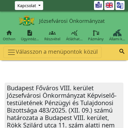
Ugrás a fő tartalomra

Kapcsolat
Józsefvárosi Önkormányzat




Otthon
Ügyintéz…
Részvétel
Átláthat…
Pázmány
Állami k…
Válasszon a menüpontok közül

Budapest Főváros VIII. kerület
Józsefvárosi Önkormányzat Képviselő-
testületének Pénzügyi és Tulajdonosi
Bizottsága 483/2025. (XII. 09.) számú
határozata a Budapest VIII. kerület,
Rökk Szilárd utca 11. szám alatti nem