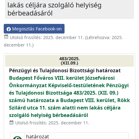
lakás céljára szolgáló helyiség
bérbeadásáról
Megosztás Facebook-on
event_available
Utolsó frissítés:
2025. december 11.
(Létrehozva:
2025.
december 11.
)
483/2025.
(XII.09.)
Pénzügyi és Tulajdonosi Bizottsági határozat
Budapest Főváros VIII. kerület Józsefvárosi
Önkormányzat Képviselő-testületének Pénzügyi
és Tulajdonosi Bizottsága 483/2025. (XII. 09.)
számú határozata a Budapest VIII. kerület, Rökk
Szilárd utca 11. szám alatti nem lakás céljára
szolgáló helyiség bérbeadásáról
Utolsó frissítés: 2025. december 11.
event_available
határozat