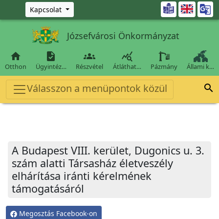
Ugrás a fő tartalomra

Kapcsolat
Józsefvárosi Önkormányzat




Otthon
Ügyintéz…
Részvétel
Átláthat…
Pázmány
Állami k…
Válasszon a menüpontok közül

A Budapest VIII. kerület, Dugonics u. 3.
szám alatti Társasház életveszély
elhárítása iránti kérelmének
támogatásáról
Megosztás Facebook-on