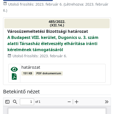
event_available
Utolsó frissítés:
2023. február 6.
(Létrehozva:
2023. február
6.
)
485/2022.
(XII.14.)
Városüzemeltetési Bizottsági határozat
A Budapest VIII. kerület, Dugonics u. 3. szám
alatti Társasház életveszély elhárítása iránti
kérelmének támogatásáról
Utolsó frissítés: 2023. február 6.
event_available
határozat
151 KB
PDF dokumentum
Betekintő nézet