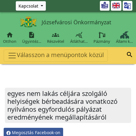
Ugrás a fő tartalomra

Kapcsolat
Józsefvárosi Önkormányzat




Otthon
Ügyintéz…
Részvétel
Átláthat…
Pázmány
Állami k…
Válasszon a menüpontok közül

egyes nem lakás céljára szolgáló
helyiségek bérbeadására vonatkozó
nyilvános egyfordulós pályázat
eredményének megállapításáról
Megosztás Facebook-on