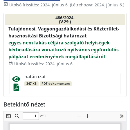
event_available
Utolsó frissítés:
2024. június 6.
(Létrehozva:
2024. június 6.
)
486/2024.
(V.29.)
Tulajdonosi, Vagyongazdálkodási és Közterület-
hasznosítási Bizottsági határozat
egyes nem lakás céljára szolgáló helyiségek
bérbeadására vonatkozó nyilvános egyfordulós
pályázat eredményének megállapításáról
Utolsó frissítés: 2024. június 6.
event_available
határozat
347 KB
PDF dokumentum
Betekintő nézet