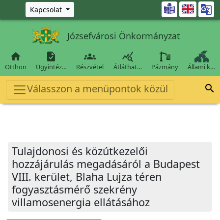
Ugrás a fő tartalomra

Kapcsolat
Józsefvárosi Önkormányzat




Otthon
Ügyintéz…
Részvétel
Átláthat…
Pázmány
Állami k…
Válasszon a menüpontok közül

Tulajdonosi és közútkezelői
hozzájárulás megadásáról a Budapest
VIII. kerület, Blaha Lujza téren
fogyasztásmérő szekrény
villamosenergia ellátásához