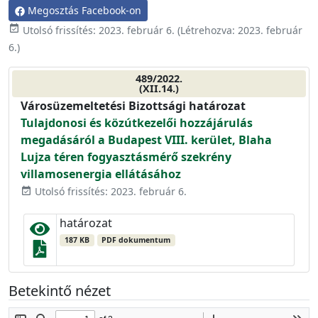
Megosztás Facebook-on
event_available
Utolsó frissítés:
2023. február 6.
(Létrehozva:
2023. február
6.
)
489/2022.
(XII.14.)
Városüzemeltetési Bizottsági határozat
Tulajdonosi és közútkezelői hozzájárulás
megadásáról a Budapest VIII. kerület, Blaha
Lujza téren fogyasztásmérő szekrény
villamosenergia ellátásához
Utolsó frissítés: 2023. február 6.
event_available
határozat
187 KB
PDF dokumentum
Betekintő nézet