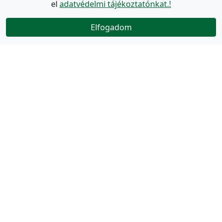
el
adatvédelmi tájékoztatónkat.!
Elfogadom
