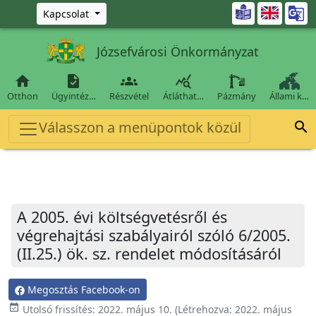
Ugrás a fő tartalomra

Kapcsolat
Józsefvárosi Önkormányzat




Otthon
Ügyintéz…
Részvétel
Átláthat…
Pázmány
Állami k…
Válasszon a menüpontok közül

A 2005. évi költségvetésről és
végrehajtási szabályairól szóló 6/2005.
(II.25.) ök. sz. rendelet módosításáról
Megosztás Facebook-on
event_available
Utolsó frissítés:
2022. május 10.
(Létrehozva:
2022. május