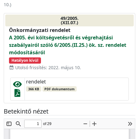
10.
)
49/2005.
(XII.07.)
Önkormányzati rendelet
A 2005. évi költségvetésről és végrehajtási
szabályairól szóló 6/2005.(II.25.) ök. sz. rendelet
módosításáról
Hatályon kívül
Utolsó frissítés: 2022. május 10.
event_available
rendelet
366 KB
PDF dokumentum
Betekintő nézet