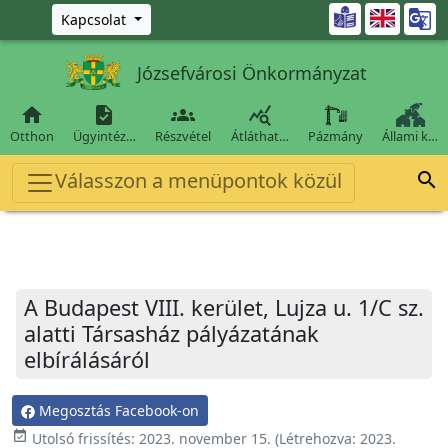
Ugrás a fő tartalomra

Kapcsolat
Józsefvárosi Önkormányzat




Otthon
Ügyintéz…
Részvétel
Átláthat…
Pázmány
Állami k…
Válasszon a menüpontok közül

A Budapest VIII. kerület, Lujza u. 1/C sz.
alatti Társasház pályázatának
elbírálásáról
Megosztás Facebook-on
event_available
Utolsó frissítés:
2023. november 15.
(Létrehozva:
2023.