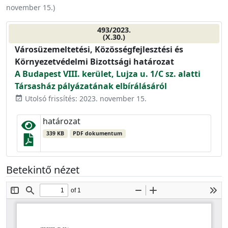
november 15.
)
493/2023.
(X.30.)
Városüzemeltetési, Közösségfejlesztési és
Környezetvédelmi Bizottsági határozat
A Budapest VIII. kerület, Lujza u. 1/C sz. alatti
Társasház pályázatának elbírálásáról
Utolsó frissítés: 2023. november 15.
event_available
határozat
339 KB
PDF dokumentum
Betekintő nézet