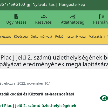
36 1/459-2100
Nyitvatartás
|
Hangostérkép




Ügyintézés
Részvétel
Átláthatóság
Pázmán
jlesztés
Közösség
Önkormányzat
Polgármesteri Hivatal
Választási in
éri Piac J jelű 2. számú üzlethelyiségéne
 pályázat eredményének megállapítására é
étrehozva:
2022. november 10.
)
zdálkodási és Közterület-hasznosítási
éri Piac J jelű 2. számú üzlethelyiségének