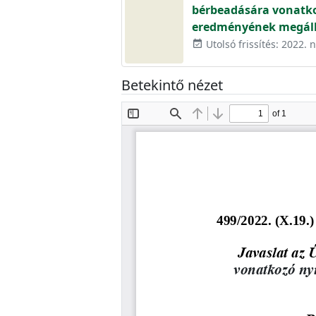
bérbeadására vonatko
eredményének megállap
Utolsó frissítés: 2022.
event_available
Betekintő nézet