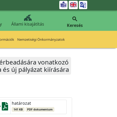


y
Állami kisajátítás
Keresés
formációk
Nemzetiségi Önkormányzatok
k bérbeadására vonatkozó
s új pályázat kiírására
határozat
141 KB
PDF dokumentum