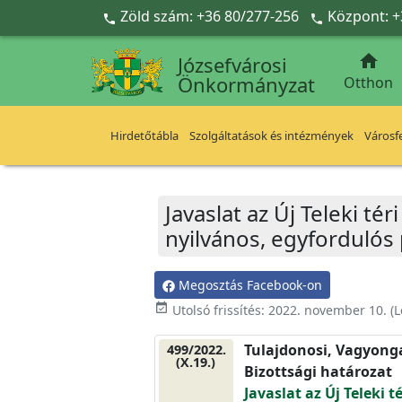
Ugrás a fő tartalomra
Zöld szám: +36 80/277-256
Központ: +



Józsefvárosi
Önkormányzat
Otthon
Hirdetőtábla
Szolgáltatások és intézmények
Városfe
Javaslat az Új Teleki t
nyilvános, egyfordulós
Megosztás Facebook-on
event_available
Utolsó frissítés:
2022. november 10.
(L
Tulajdonosi, Vagyonga
499/2022.
(X.19.)
Bizottsági határozat
Javaslat az Új Teleki t