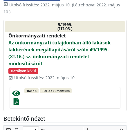
event_available
Utolsó frissítés:
2022. május 10.
(Létrehozva:
2022. május
10.
)
5/1999.
(III.03.)
Önkormányzati rendelet
Az önkormányzati tulajdonban álló lakások
lakbérének megállapításáról szóló 49/1995.
(XI.16.) sz. önkormányzati rendelet
módosításáról
Hatályon kívül
Utolsó frissítés: 2022. május 10.
event_available
160 KB
PDF dokumentum
Betekintő nézet