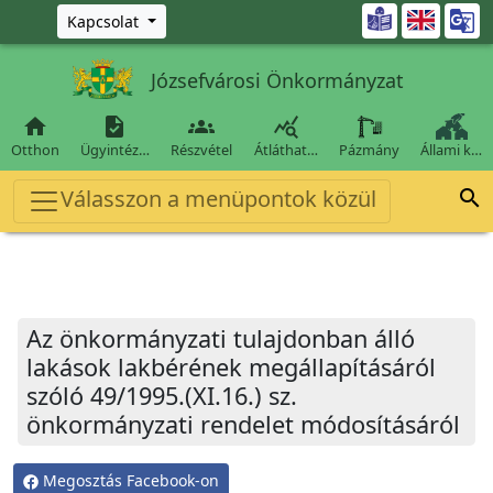
Ugrás a fő tartalomra

Kapcsolat
Józsefvárosi Önkormányzat




Otthon
Ügyintéz…
Részvétel
Átláthat…
Pázmány
Állami k…
Válasszon a menüpontok közül

Az önkormányzati tulajdonban álló
lakások lakbérének megállapításáról
szóló 49/1995.(XI.16.) sz.
önkormányzati rendelet módosításáról
Megosztás Facebook-on