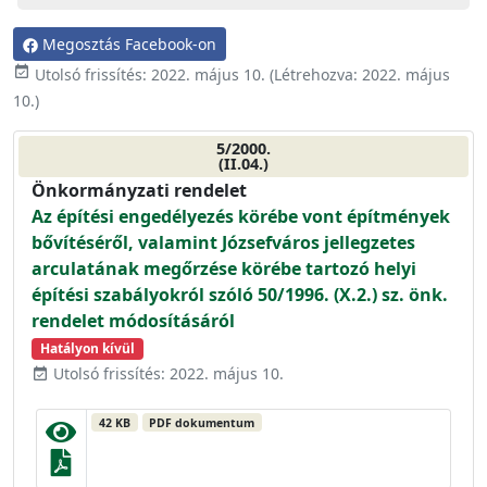
Megosztás Facebook-on
event_available
Utolsó frissítés:
2022. május 10.
(Létrehozva:
2022. május
10.
)
5/2000.
(II.04.)
Önkormányzati rendelet
Az építési engedélyezés körébe vont építmények
bővítéséről, valamint Józsefváros jellegzetes
arculatának megőrzése körébe tartozó helyi
építési szabályokról szóló 50/1996. (X.2.) sz. önk.
rendelet módosításáról
Hatályon kívül
Utolsó frissítés: 2022. május 10.
event_available
42 KB
PDF dokumentum