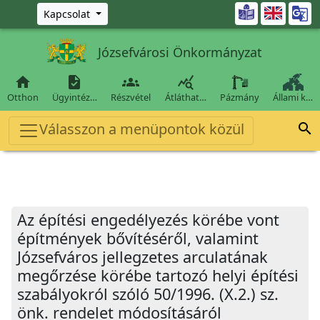
Ugrás a fő tartalomra

Kapcsolat
Józsefvárosi Önkormányzat




Otthon
Ügyintéz…
Részvétel
Átláthat…
Pázmány
Állami k…
Válasszon a menüpontok közül

Az építési engedélyezés körébe vont
építmények bővítéséről, valamint
Józsefváros jellegzetes arculatának
megőrzése körébe tartozó helyi építési
szabályokról szóló 50/1996. (X.2.) sz.
önk. rendelet módosításáról