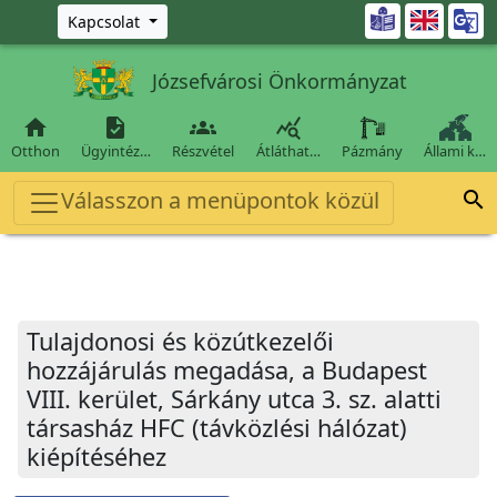
Ugrás a fő tartalomra

Kapcsolat
Józsefvárosi Önkormányzat




Otthon
Ügyintéz…
Részvétel
Átláthat…
Pázmány
Állami k…
Válasszon a menüpontok közül

Tulajdonosi és közútkezelői
hozzájárulás megadása, a Budapest
VIII. kerület, Sárkány utca 3. sz. alatti
társasház HFC (távközlési hálózat)
kiépítéséhez