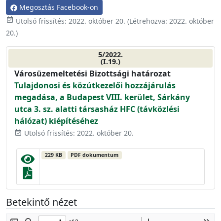
Megosztás Facebook-on
event_available
Utolsó frissítés:
2022. október 20.
(Létrehozva:
2022. október
20.
)
5/2022.
(I.19.)
Városüzemeltetési Bizottsági határozat
Tulajdonosi és közútkezelői hozzájárulás
megadása, a Budapest VIII. kerület, Sárkány
utca 3. sz. alatti társasház HFC (távközlési
hálózat) kiépítéséhez
Utolsó frissítés: 2022. október 20.
event_available
229 KB
PDF dokumentum
Betekintő nézet