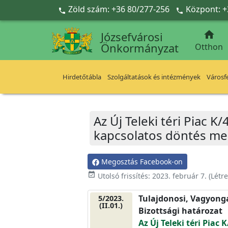
Ugrás a fő tartalomra
Zöld szám: +36 80/277-256
Központ: +



Józsefvárosi
Önkormányzat
Otthon
Hirdetőtábla
Szolgáltatások és intézmények
Városfe
Az Új Teleki téri Piac K
kapcsolatos döntés me
Megosztás Facebook-on
event_available
Utolsó frissítés:
2023. február 7.
(Létr
Tulajdonosi, Vagyonga
5/2023.
(II.01.)
Bizottsági határozat
Az Új Teleki téri Piac