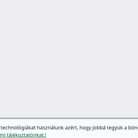
 technológiákat használunk azért, hogy jobbá tegyük a bön
mi tájékoztatónkat.!