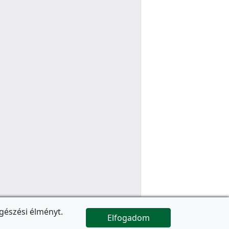
gészési élményt.
Elfogadom

Az oldal folytatódik