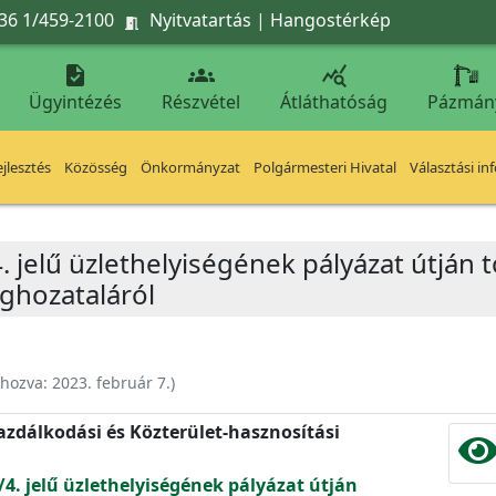
36 1/459-2100
Nyitvatartás
|
Hangostérkép




Ügyintézés
Részvétel
Átláthatóság
Pázmán
jlesztés
Közösség
Önkormányzat
Polgármesteri Hivatal
Választási in
/4. jelű üzlethelyiségének pályázat útján
ghozataláról
ehozva:
2023. február 7.
)
zdálkodási és Közterület-hasznosítási
 K/4. jelű üzlethelyiségének pályázat útján