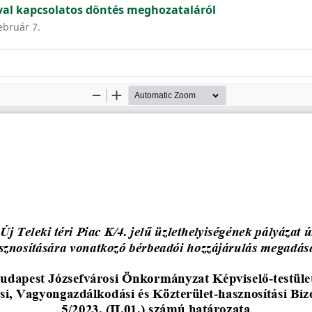
val kapcsolatos döntés meghozataláról
ebruár 7.