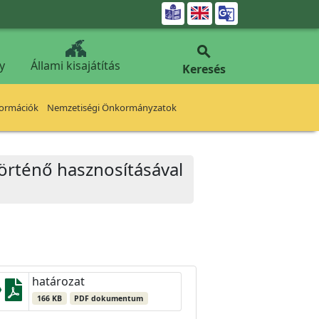


y
Állami kisajátítás
Keresés
formációk
Nemzetiségi Önkormányzatok
 történő hasznosításával
határozat
166 KB
PDF dokumentum