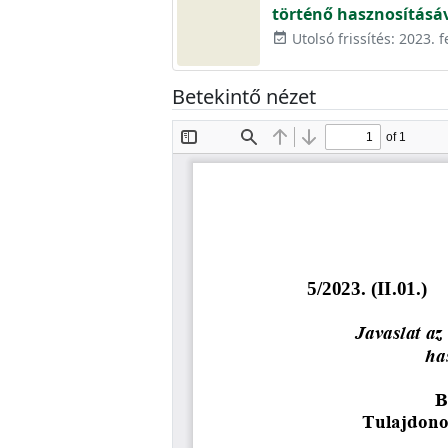
történő hasznosításá
Utolsó frissítés: 2023. f
event_available
Betekintő nézet