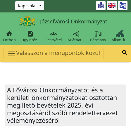
Ugrás a fő tartalomra

Kapcsolat
Józsefvárosi Önkormányzat




Otthon
Ügyintéz…
Részvétel
Átláthat…
Pázmány
Állami k…
Válasszon a menüpontok közül

A Fővárosi Önkormányzatot és a
kerületi önkormányzatokat osztottan
megillető bevételek 2025. évi
megosztásáról szóló rendelettervezet
véleményezéséről