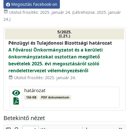
Megosztás Facebook-on
event_available
Utolsó frissítés:
2025. január 24.
(Létrehozva:
2025. január
24.
)
5/2025.
(I.21.)
Pénzügyi és Tulajdonosi Bizottsági határozat
A Fővárosi Önkormányzatot és a kerületi
önkormányzatokat osztottan megillető
bevételek 2025. évi megosztásáról szóló
rendelettervezet véleményezéséről
Utolsó frissítés: 2025. január 24.
event_available
határozat
156 KB
PDF dokumentum
Betekintő nézet