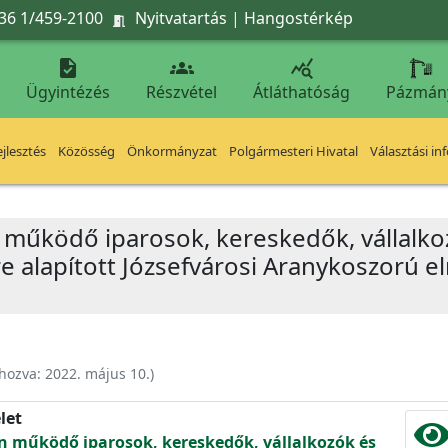
36 1/459-2100
Nyitvatartás
|
Hangostérkép




Ügyintézés
Részvétel
Átláthatóság
Pázmán
jlesztés
Közösség
Önkormányzat
Polgármesteri Hivatal
Választási in
n működő iparosok, kereskedők, vállalk
e alapított Józsefvárosi Aranykoszorú e
ehozva:
2022. május 10.
)
let
én működő iparosok, kereskedők, vállalkozók és