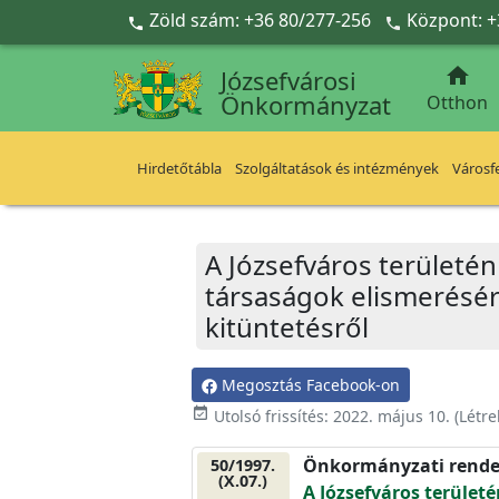
Ugrás a fő tartalomra
Zöld szám: +36 80/277-256
Központ: +



Józsefvárosi
Önkormányzat
Otthon
Hirdetőtábla
Szolgáltatások és intézmények
Városfe
A Józsefváros területé
társaságok elismerésér
kitüntetésről
Megosztás Facebook-on
event_available
Utolsó frissítés:
2022. május 10.
(Létr
Önkormányzati rende
50/1997.
(X.07.)
A Józsefváros terület