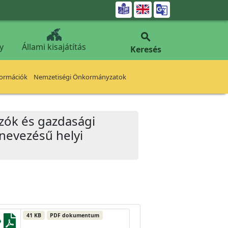


y
Állami kisajátítás
Keresés
formációk
Nemzetiségi Önkormányzatok
ozók és gazdasági
lnevezésű helyi
41 KB
PDF dokumentum