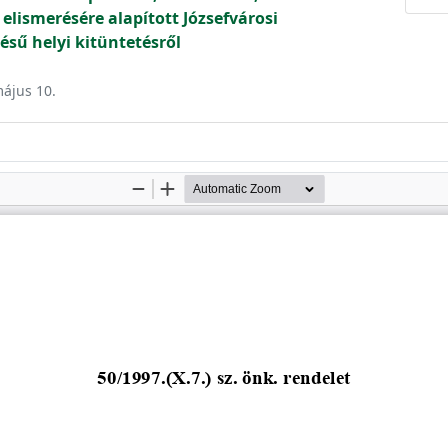
elismerésére alapított Józsefvárosi
sű helyi kitüntetésről
május 10.