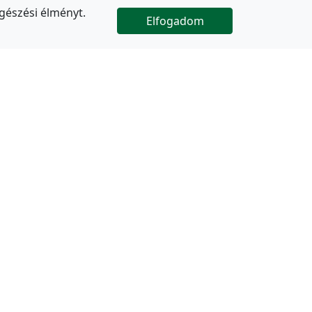
gészési élményt.
Elfogadom

Az oldal folytatódik