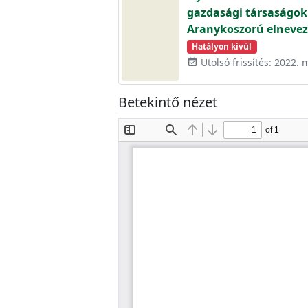
gazdasági társaságok 
Aranykoszorú elnevezé
Hatályon kívül
Utolsó frissítés: 2022. 
event_available
Betekintő nézet