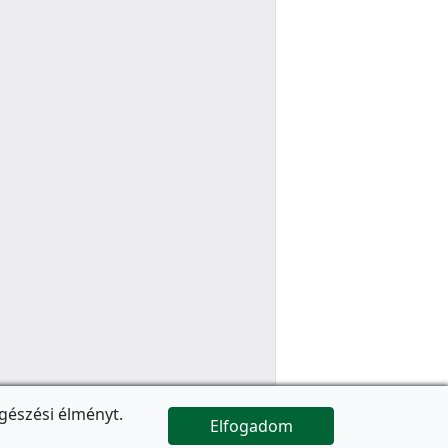
gészési élményt.
Elfogadom

Az oldal folytatódik