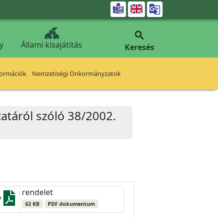


y
Állami kisajátítás
Keresés
formációk
Nemzetiségi Önkormányzatok
zatáról szóló 38/2002.
rendelet
62 KB
PDF dokumentum