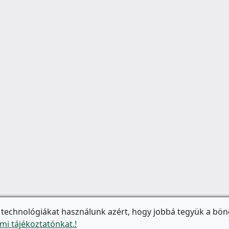
 technológiákat használunk azért, hogy jobbá tegyük a bön
mi tájékoztatónkat.!