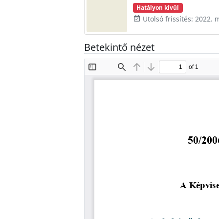
Hatályon kívül
Utolsó frissítés: 2022. 
event_available
Betekintő nézet