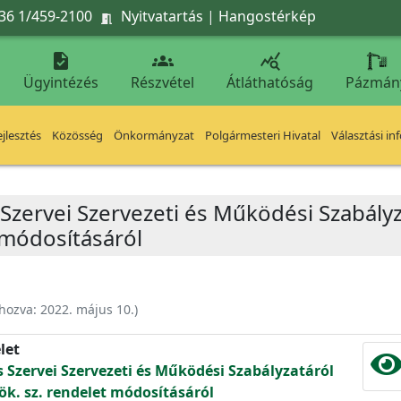
36 1/459-2100
Nyitvatartás
|
Hangostérkép




Ügyintézés
Részvétel
Átláthatóság
Pázmán
jlesztés
Közösség
Önkormányzat
Polgármesteri Hivatal
Választási in
 Szervei Szervezeti és Működési Szabály
t módosításáról
ehozva:
2022. május 10.
)
let
s Szervei Szervezeti és Működési Szabályzatáról
) ök. sz. rendelet módosításáról