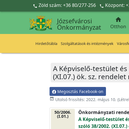
Ugrás a fő tartalomra
Zöld szám: +36 80/277-256
Központ: +



Józsefvárosi
Önkormányzat
Otthon
Hirdetőtábla
Szolgáltatások és intézmények
Városfe
A Képviselő-testület és
(XI.07.) ök. sz. rendele
Megosztás Facebook-on
event_available
Utolsó frissítés:
2022. május 10.
(Létr
Önkormányzati rende
50/2006.
(I.01.)
A Képviselő-testület é
szóló 38/2002. (XI.07.