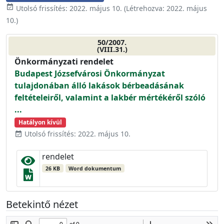
event_available
Utolsó frissítés:
2022. május 10.
(Létrehozva:
2022. május
10.
)
50/2007.
(VIII.31.)
Önkormányzati rendelet
Budapest Józsefvárosi Önkormányzat
tulajdonában álló lakások bérbeadásának
feltételeiről, valamint a lakbér mértékéről szóló
...
Hatályon kívül
Utolsó frissítés: 2022. május 10.
event_available
rendelet
26 KB
Word dokumentum
Betekintő nézet