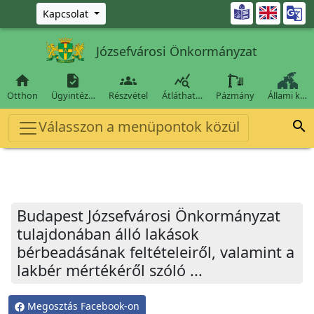
Ugrás a fő tartalomra

Kapcsolat
Józsefvárosi Önkormányzat




Otthon
Ügyintéz…
Részvétel
Átláthat…
Pázmány
Állami k…
Válasszon a menüpontok közül

Budapest Józsefvárosi Önkormányzat
tulajdonában álló lakások
bérbeadásának feltételeiről, valamint a
lakbér mértékéről szóló ...
Megosztás Facebook-on