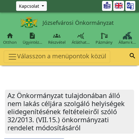
Ugrás a fő tartalomra

Kapcsolat
Józsefvárosi Önkormányzat




Otthon
Ügyintéz…
Részvétel
Átláthat…
Pázmány
Állami k…
Válasszon a menüpontok közül

Az Önkormányzat tulajdonában álló
nem lakás céljára szolgáló helyiségek
elidegenítésének feltételeiről szóló
32/2013. (VII.15.) önkormányzati
rendelet módosításáról