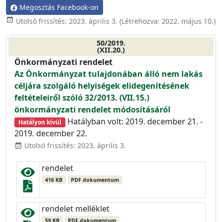
Megosztás Facebook-on
event_available
Utolsó frissítés:
2023. április 3.
(Létrehozva:
2022. május 10.
)
50/2019.
(XII.20.)
Önkormányzati rendelet
Az Önkormányzat tulajdonában álló nem lakás
céljára szolgáló helyiségek elidegenítésének
feltételeiről szóló 32/2013. (VII.15.)
önkormányzati rendelet módosításáról
Hatályban volt: 2019. december 21. -
Hatályon kívül
2019. december 22.
Utolsó frissítés: 2023. április 3.
event_available
rendelet
416 KB
PDF dokumentum
rendelet melléklet
59 KB
PDF dokumentum