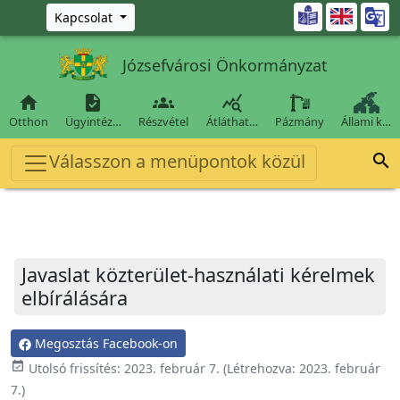
Ugrás a fő tartalomra

Kapcsolat
Józsefvárosi Önkormányzat




Otthon
Ügyintéz…
Részvétel
Átláthat…
Pázmány
Állami k…
Válasszon a menüpontok közül

Javaslat közterület-használati kérelmek
elbírálására
Megosztás Facebook-on
event_available
Utolsó frissítés:
2023. február 7.
(Létrehozva:
2023. február
7.
)