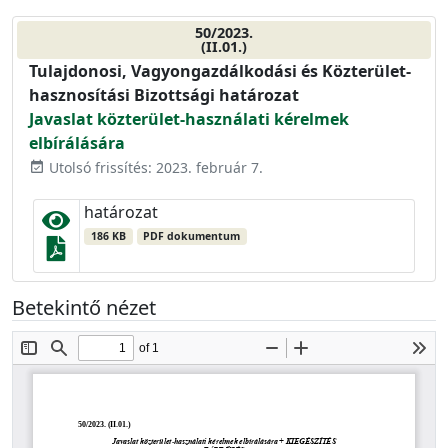
50/2023.
(II.01.)
Tulajdonosi, Vagyongazdálkodási és Közterület-
hasznosítási Bizottsági határozat
Javaslat közterület-használati kérelmek
elbírálására
Utolsó frissítés: 2023. február 7.
event_available
határozat
186 KB
PDF dokumentum
Betekintő nézet