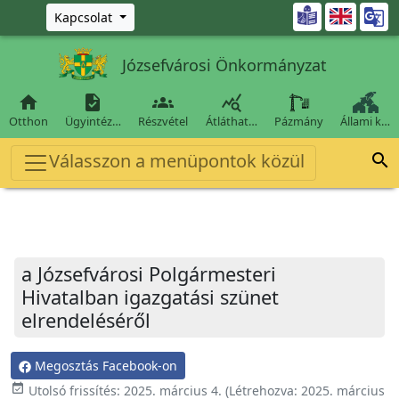
Ugrás a fő tartalomra

Kapcsolat
Józsefvárosi Önkormányzat




Otthon
Ügyintéz…
Részvétel
Átláthat…
Pázmány
Állami k…
Válasszon a menüpontok közül

a Józsefvárosi Polgármesteri
Hivatalban igazgatási szünet
elrendeléséről
Megosztás Facebook-on
event_available
Utolsó frissítés:
2025. március 4.
(Létrehozva:
2025. március