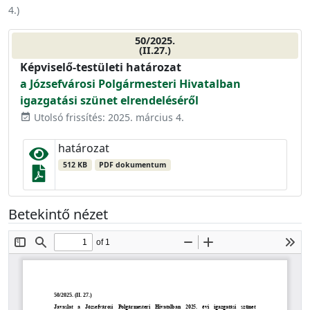
4.
)
50/2025.
(II.27.)
Képviselő-testületi határozat
a Józsefvárosi Polgármesteri Hivatalban
igazgatási szünet elrendeléséről
Utolsó frissítés: 2025. március 4.
event_available
határozat
512 KB
PDF dokumentum
Betekintő nézet