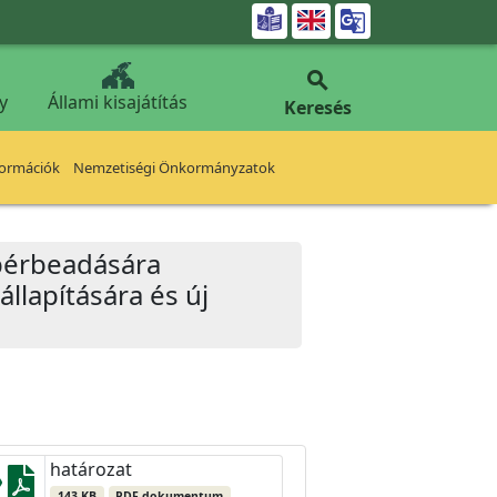


y
Állami kisajátítás
Keresés
formációk
Nemzetiségi Önkormányzatok
k bérbeadására
lapítására és új
határozat
143 KB
PDF dokumentum