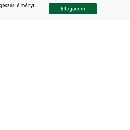
gészési élményt.
Elfogadom

Az oldal folytatódik