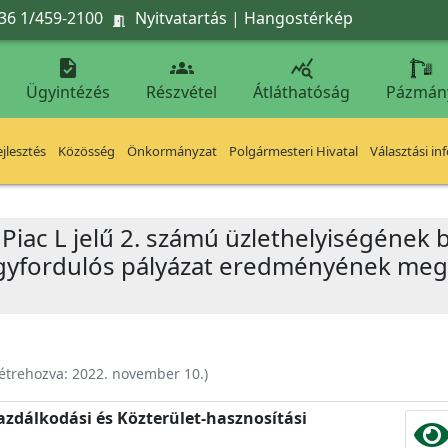
36 1/459-2100
Nyitvatartás
|
Hangostérkép




Ügyintézés
Részvétel
Átláthatóság
Pázmán
jlesztés
Közösség
Önkormányzat
Polgármesteri Hivatal
Választási in
ri Piac L jelű 2. számú üzlethelyiségéne
gyfordulós pályázat eredményének megál
étrehozva:
2022. november 10.
)
zdálkodási és Közterület-hasznosítási