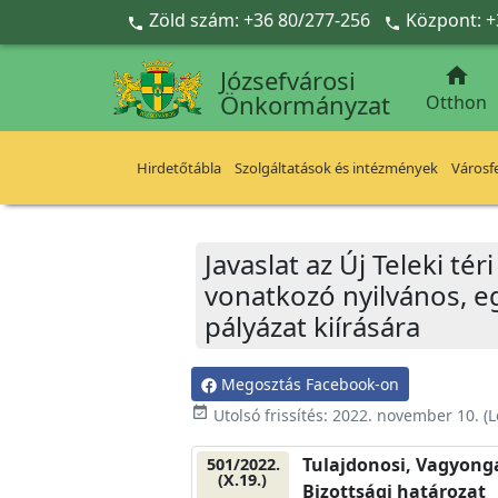
Ugrás a fő tartalomra
Zöld szám: +36 80/277-256
Központ: +



Józsefvárosi
Önkormányzat
Otthon
Hirdetőtábla
Szolgáltatások és intézmények
Városfe
Javaslat az Új Teleki té
vonatkozó nyilvános, e
pályázat kiírására
Megosztás Facebook-on
event_available
Utolsó frissítés:
2022. november 10.
(L
Tulajdonosi, Vagyonga
501/2022.
(X.19.)
Bizottsági határozat