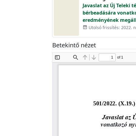
Javaslat az Új Teleki t
bérbeadására vonatko
eredményének megállap
Utolsó frissítés: 2022.
event_available
Betekintő nézet