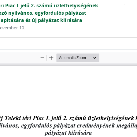
éri Piac L jelű 2. számú üzlethelyiségének
zó nyilvános, egyfordulós pályázat
ítására és új pályázat kiírására
 november 10.