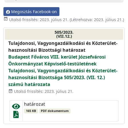
Megosztás Facebook-on
event_available
Utolsó frissítés:
2023. július 21.
(Létrehozva:
2023. július 21.
)
505/2023.
(VII.12.)
Tulajdonosi, Vagyongazdálkodási és Közterület-
hasznosítási Bizottsági határozat
Budapest Főváros VIII. kerület Józsefvárosi
Önkormányzat Képviselő-testületének
Tulajdonosi, Vagyongazdálkodási és Közterület-
hasznosítási Bizottsága 505/2023. (VII. 12.)
számú határozata
Utolsó frissítés: 2023. július 21.
event_available
határozat
165 KB
PDF dokumentum