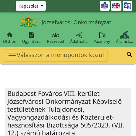
Ugrás a fő tartalomra

Kapcsolat
Józsefvárosi Önkormányzat




Otthon
Ügyintéz…
Részvétel
Átláthat…
Pázmány
Állami k…
Válasszon a menüpontok közül

Budapest Főváros VIII. kerület
Józsefvárosi Önkormányzat Képviselő-
testületének Tulajdonosi,
Vagyongazdálkodási és Közterület-
hasznosítási Bizottsága 505/2023. (VII.
12.) számú határozata