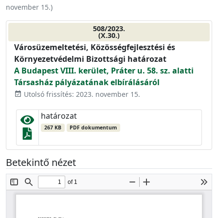
november 15.
)
508/2023.
(X.30.)
Városüzemeltetési, Közösségfejlesztési és
Környezetvédelmi Bizottsági határozat
A Budapest VIII. kerület, Práter u. 58. sz. alatti
Társasház pályázatának elbírálásáról
Utolsó frissítés: 2023. november 15.
event_available
határozat
267 KB
PDF dokumentum
Betekintő nézet