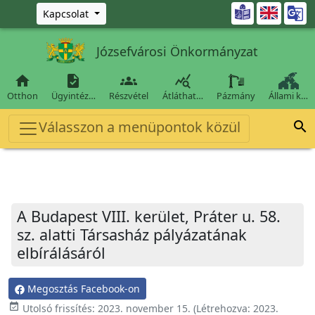
Ugrás a fő tartalomra

Kapcsolat
Józsefvárosi Önkormányzat




Otthon
Ügyintéz…
Részvétel
Átláthat…
Pázmány
Állami k…
Válasszon a menüpontok közül

A Budapest VIII. kerület, Práter u. 58.
sz. alatti Társasház pályázatának
elbírálásáról
Megosztás Facebook-on
event_available
Utolsó frissítés:
2023. november 15.
(Létrehozva:
2023.